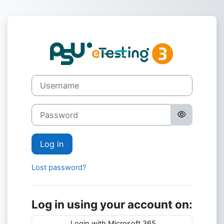
Skip to main content
Log in to e-Tes
Username
Password
Log in
Lost password?
Log in using your account on:
Login with Microsoft 365